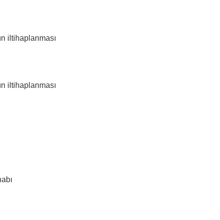
ın iltihaplanması
ın iltihaplanması
habı