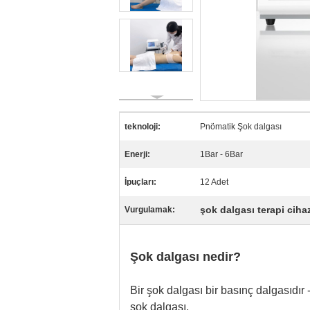
teknoloji:
Pnömatik Şok dalgası
Enerji:
1Bar - 6Bar
İpuçları:
12 Adet
şok dalgası terapi ciha
Vurgulamak:
Şok dalgası nedir?
Bir şok dalgası bir basınç dalgasıdır 
şok dalgası.