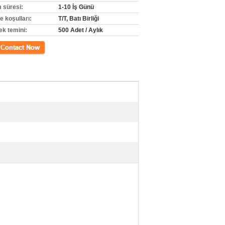
m süresi:
1-10 İş Günü
 koşulları:
T/T, Batı Birliği
ek temini:
500 Adet / Aylık
m