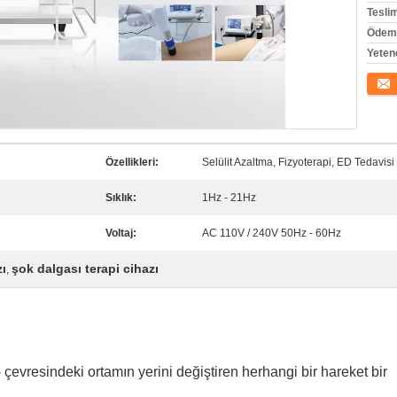
Tesli
Ödeme
Yeten
İletişi
Özellikleri:
Selülit Azaltma, Fizyoterapi, ED Tedavisi
Sıklık:
1Hz - 21Hz
Voltaj:
AC 110V / 240V 50Hz - 60Hz
zı
şok dalgası terapi cihazı
,
- çevresindeki ortamın yerini değiştiren herhangi bir hareket bir