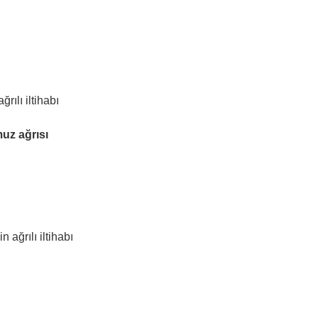
rılı iltihabı
muz ağrısı
 ağrılı iltihabı