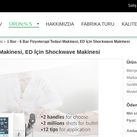
Satış
V
ÜRÜN:% S
HAKKIMIZDA
FABRIKA TURU
KALIT
si
1 Bar - 6 Bar Fizyoterapi Tedavi Makinesi, ED İçin Shockwave Makinesi
i Makinesi, ED İçin Shockwave Makinesi
Ürün 
Menşe
Marka
Sertifi
Model
Ödem
Min si
Fiyat:
Ambala