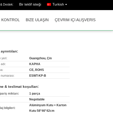
Bir teklif isteği
Turkish
 & Destek:
E KONTROL
BIZE ULAŞIN
ÇEVRIM IÇI ALIŞVERIS
ayrıntıları:
 yeri:
Guangzhou, Çin
 adı:
KAPHA
ka:
CE, ROHS
 numarası:
ESWT-KP-B
e & teslimat koşulları:
pariş miktarı:
1 parça
Negotiable
Alüminyum Kutu + Karton
j bilgileri:
Kutu 58*46*42cm