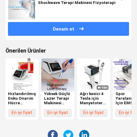
Shockwave Terapi Makinesi Fizyoterapi
Devam et
Önerilen Ürünler
Hızlandırılmış
Yüksek Güçlü
Ağrı kesici 4
Spor
Doku Onarım
Lazer Terapi
Tesla için
Yaralanma
Hücre
Makinesi
Manyetoterapi
İçin EMS
Büyümesi İçin
1064Nm Daha
PMST
Shockwav
80Ms Fiber
Derin
Fizyoterapi
Tecar Tera
En iyi fiyat
En iyi fiyat
En iyi fiyat
En iyi fiy
Optik Kaplin
Dokulara
Makinesi
Makinesi
Lazer Terapi
Nüfuz Edin
Fizyoterap
Makinesi
980Nm
Cihazı
Kasları
Rahatlatır