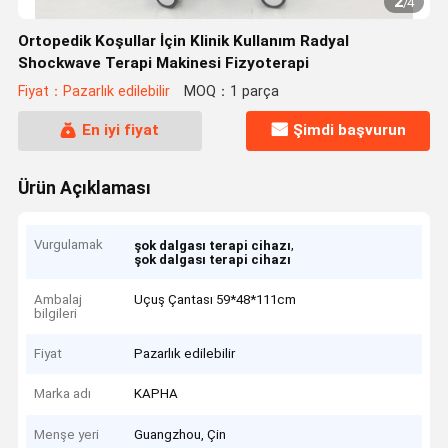
2
/
4
Ortopedik Koşullar İçin Klinik Kullanım Radyal
Shockwave Terapi Makinesi Fizyoterapi
Fiyat：Pazarlık edilebilir
MOQ：1 parça
En iyi fiyat
Şimdi başvurun
Ürün Açıklaması
Vurgulamak
,
şok dalgası terapi cihazı
şok dalgası terapi cihazı
Ambalaj
Uçuş Çantası 59*48*111cm
bilgileri
Fiyat
Pazarlık edilebilir
Marka adı
KAPHA
Menşe yeri
Guangzhou, Çin