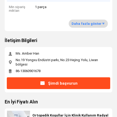
Min sipariş
1 parça
miktarı
Daha fazla göster
İletişim Bilgileri
Ms. Amber Han
No.19 Yongxu Endüstri parkı, No.23 Hejing Yolu, Liwan
bölgesi
86-13060901678
Şimdi başvurun
En İyi Fiyatı Alın
Ortopedik Koşullar İçin Klinik Kullanım Radyal