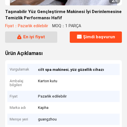
2
/
4
Taşınabilir Yüz Gençleştirme Makinesi İyi Derinlemesine
Temizlik Performansı Hafif
Fiyat：Pazarlık edilebilir
MOQ：1 PARÇA
En iyi fiyat
Şimdi başvurun
Ürün Açıklaması
Vurgulamak
,
cilt spa makinesi
yüz güzellik cihazı
Ambalaj
Karton kutu
bilgileri
Fiyat
Pazarlık edilebilir
Marka adı
Kapha
Menşe yeri
guangzhou