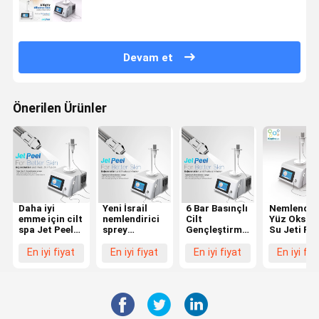
Devam et
Önerilen Ürünler
Daha iyi
Yeni İsrail
6 Bar Basınçlı
Nemlendiri
emme için cilt
nemlendirici
Cilt
Yüz Oksije
spa Jet Peel
sprey
Gençleştirme
Su Jeti Pee
makinesi
nemlendirici
Jet Peel
Ekipmanı
güzellik
yüz cildi derin
Makinesi
Non-invaz
En iyi fiyat
En iyi fiyat
En iyi fiyat
En iyi fiy
cihazı üçlü
temizlik CE ile
Mezoterap
hat 0.15mm
hiçbir iğne
Enjeksiyon
mezoterapi
Jet Peel
jet soyma
Makinesi
makinesi