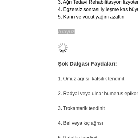
3.
Ağrı Tedavi Rehabilitasyon fizyote
4.
Egzersiz sonrası iyileşme kas bü
5.
Karın ve vücut yağını azaltın
Arayüz
Şok Dalgası Faydaları:
1. Omuz ağrısı, kalsifik tendinit
2. Radyal veya ulnar humerus epikond
3. Trokanterik tendinit
4. Bel veya kıç ağrısı
5. Patellar tendinit