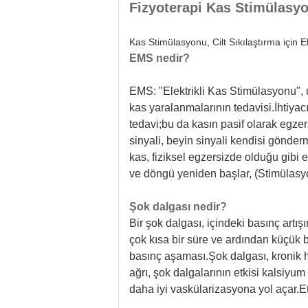
Fizyoterapi Kas Stimülasyo
Kas Stimülasyonu, Cilt Sıkılaştırma için
EMS nedir?
EMS: "Elektrikli Kas Stimülasyonu", 
kas yaralanmalarının tedavisi.İhtiyacı
tedavi;bu da kasın pasif olarak egz
sinyali, beyin sinyali kendisi göndermi
kas, fiziksel egzersizde olduğu gibi
ve döngü yeniden başlar, (Stimülas
Şok dalgası nedir?
Bir şok dalgası, içindeki basınç artışın
çok kısa bir süre ve ardından küçük 
basınç aşaması.Şok dalgası, kronik h
ağrı, şok dalgalarının etkisi kalsiyum
daha iyi vaskülarizasyona yol açar.Et