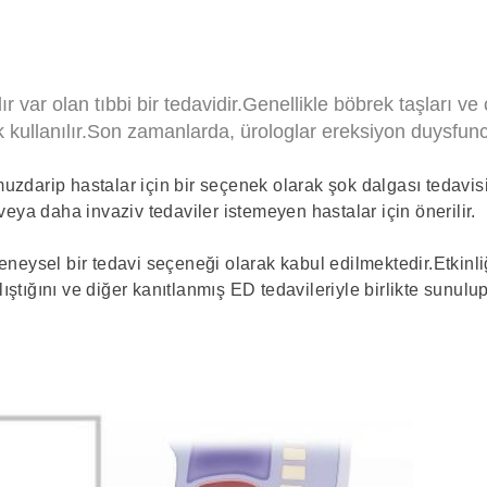
ır var olan tıbbi bir tedavidir.Genellikle böbrek taşları v
ak kullanılır.Son zamanlarda, ürologlar ereksiyon duysfun
uzdarip hastalar için bir seçenek olarak şok dalgası tedavis
veya daha invaziv tedaviler istemeyen hastalar için önerilir.
eneysel bir tedavi seçeneği olarak kabul edilmektedir.Etkinliğ
ştığını ve diğer kanıtlanmış ED tedavileriyle birlikte sunul