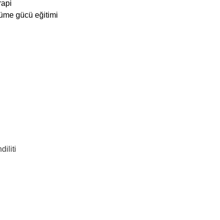
rapi
yüme gücü eğitimi
iliti