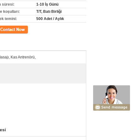
m süresi:
1-10 İş Günü
 koşulları:
T/T, Batı Birliği
ek temini:
500 Adet / Aylık
m
asajı, Kas Antrenörü,
esi