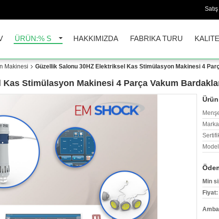
Satış
V
ÜRÜN:% S
HAKKIMIZDA
FABRIKA TURU
KALIT
on Makinesi
Güzellik Salonu 30HZ Elektriksel Kas Stimülasyon Makinesi 4 Pa
el Kas Stimülasyon Makinesi 4 Parça Vakum Bardakla
Ürün 
Menşe
Marka
Sertifi
Model
Ödem
Min si
Fiyat:
Ambala