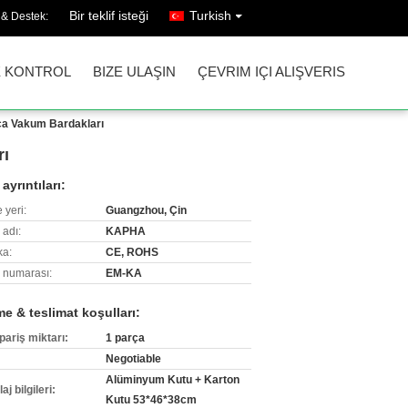
Bir teklif isteği
Turkish
 & Destek:
E KONTROL
BIZE ULAŞIN
ÇEVRIM IÇI ALIŞVERIS
rça Vakum Bardakları
rı
ayrıntıları:
 yeri:
Guangzhou, Çin
 adı:
KAPHA
ka:
CE, ROHS
 numarası:
EM-KA
e & teslimat koşulları:
pariş miktarı:
1 parça
Negotiable
Alüminyum Kutu + Karton
j bilgileri:
Kutu 53*46*38cm