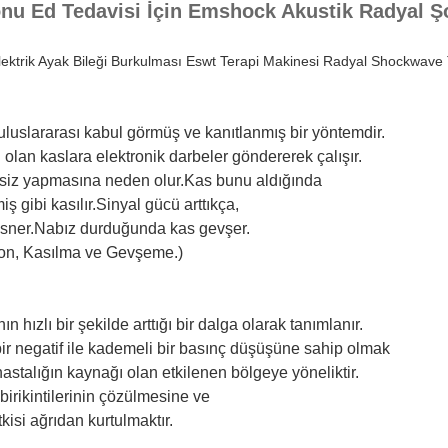
nu Ed Tedavisi İçin Emshock Akustik Radyal Ş
 Elektrik Ayak Bileği Burkulması Eswt Terapi Makinesi Radyal Shockwave
uluslararası kabul görmüş ve kanıtlanmış bir yöntemdir.
 olan kaslara elektronik darbeler göndererek çalışır.
ersiz yapmasına neden olur.Kas bunu aldığında
ş gibi kasılır.Sinyal gücü arttıkça,
 esner.Nabız durduğunda kas gevşer.
yon, Kasılma ve Gevşeme.)
ın hızlı bir şekilde arttığı bir dalga olarak tanımlanır.
bir negatif ile kademeli bir basınç düşüşüne sahip olmak
astalığın kaynağı olan etkilenen bölgeye yöneliktir.
 birikintilerinin çözülmesine ve
kisi ağrıdan kurtulmaktır.