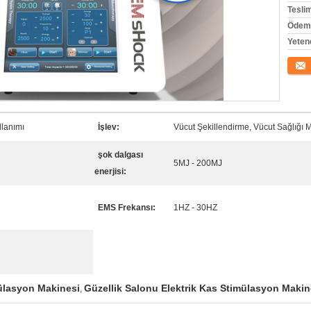
Tesli
Ödeme
Yeten
İletişi
llanımı
İşlev:
Vücut Şekillendirme, Vücut Sağlığı M
şok dalgası
5MJ - 200MJ
enerjisi:
EMS Frekansı:
1HZ - 30HZ
ülasyon Makinesi
Güzellik Salonu Elektrik Kas Stimülasyon Makin
,