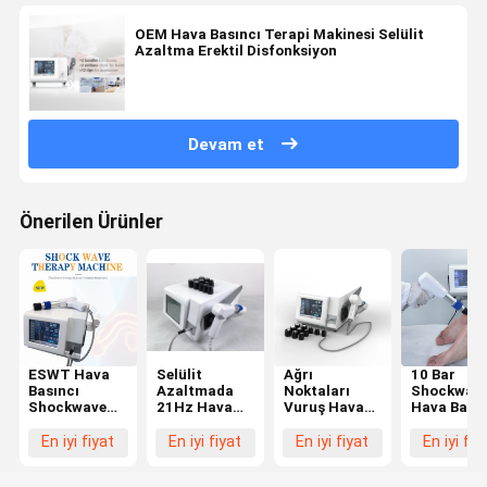
OEM Hava Basıncı Terapi Makinesi Selülit
Azaltma Erektil Disfonksiyon
Devam et
Önerilen Ürünler
ESWT Hava
Selülit
Ağrı
10 Bar
Basıncı
Azaltmada
Noktaları
Shockwav
Shockwave
21Hz Hava
Vuruş Hava
Hava Basın
Terapi
Basıncı
Basıncı Şok
Terapi
Makinesi
Shockwave
Dalga
Makinesi E
En iyi fiyat
En iyi fiyat
En iyi fiyat
En iyi fiy
Masaj Cihazı
Ağrı Terapi
Makinesi Ağrı
Tedavi Fiz
Yağ Azaltma
Makinesi
kesici Fizik
Tedavi