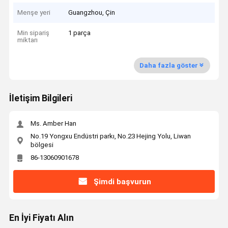
Menşe yeri
Guangzhou, Çin
Min sipariş
1 parça
miktarı
Daha fazla göster
İletişim Bilgileri
Ms. Amber Han
No.19 Yongxu Endüstri parkı, No.23 Hejing Yolu, Liwan
bölgesi
86-13060901678
Şimdi başvurun
En İyi Fiyatı Alın