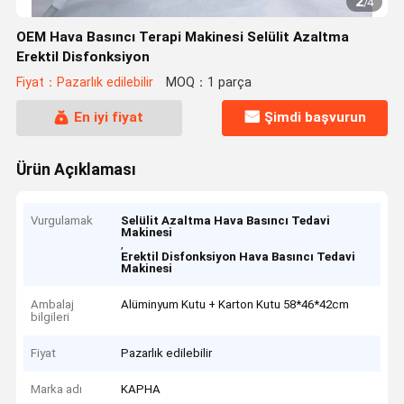
2
/
4
OEM Hava Basıncı Terapi Makinesi Selülit Azaltma
Erektil Disfonksiyon
Fiyat：Pazarlık edilebilir
MOQ：1 parça
En iyi fiyat
Şimdi başvurun
Ürün Açıklaması
Vurgulamak
Selülit Azaltma Hava Basıncı Tedavi
Makinesi
,
Erektil Disfonksiyon Hava Basıncı Tedavi
Makinesi
Ambalaj
Alüminyum Kutu + Karton Kutu 58*46*42cm
bilgileri
Fiyat
Pazarlık edilebilir
Marka adı
KAPHA