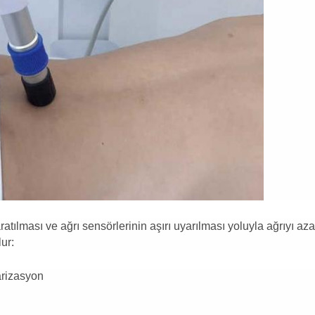
tılması ve ağrı sensörlerinin aşırı uyarılması yoluyla ağrıyı aza
ur:
arizasyon