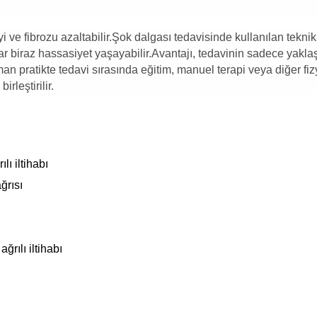
i ve fibrozu azaltabilir.Şok dalgası tedavisinde kullanılan tekni
lar biraz hassasiyet yaşayabilir.Avantajı, tedavinin sadece yaklaş
 pratikte tedavi sırasında eğitim, manuel terapi veya diğer fiz
rleştirilir.
lı iltihabı
ğrısı
ğrılı iltihabı