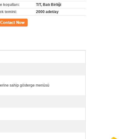
 koşulları:
T/T, Batı Birliği
ek temini:
2000 adet/ay
m
lerine sahip gösterge menüsü