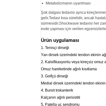
Metabolizmanın uyarılması
Şok dalgası tedavisi ayrıca kireçlenmey
gelir.Tedavi kısa sürelidir, ancak hasta
sürmesidir.Shockwave tedavisi her zaman
evde yapması için verilen egzersizlerle bi
Ürün uygulaması
1. Tenisçi dirseği
Yan dirsek üzerindeki tendon ekinin ağrı
2. Kalsifikasyonlu veya kireçsiz omuz a
Omuz hareketinde ağrılı kısıtlama
3. Golfçü dirseği
Medial dirsek üzerindeki tendon ekinin a
4. Bursit trokanterik
Kalçanın ağrılı periostiti
5. Patella uç sendromu