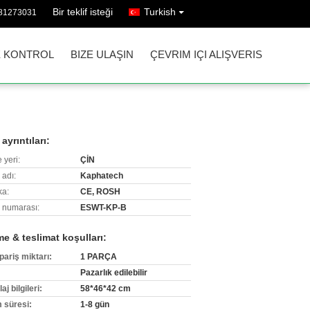
Bir teklif isteği
Turkish
-81273031
E KONTROL
BIZE ULAŞIN
ÇEVRIM IÇI ALIŞVERIS
ayrıntıları:
 yeri:
ÇİN
 adı:
Kaphatech
ka:
CE, ROSH
 numarası:
ESWT-KP-B
e & teslimat koşulları:
pariş miktarı:
1 PARÇA
Pazarlık edilebilir
j bilgileri:
58*46*42 cm
m süresi:
1-8 gün