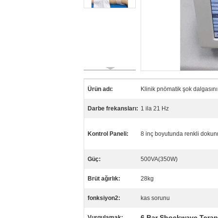
Ürün adı:
Klinik pnömatik şok dalgasını 
Darbe frekansları:
1 ila 21 Hz
Kontrol Paneli:
8 inç boyutunda renkli dokun
Güç:
500VA(350W)
Brüt ağırlık:
28kg
fonksiyon2:
kas sorunu
6 Bar Shockwave Terap
Vurgulamak: