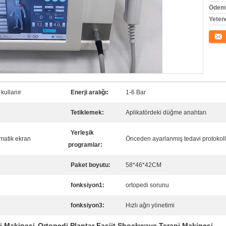
Ödeme
Yeten
İletişi
kullanır
Enerji aralığı:
1-6 Bar
Tetiklemek:
Aplikatördeki düğme anahtarı
Yerleşik
matik ekran
Önceden ayarlanmış tedavi protokol
programlar:
Paket boyutu:
58*46*42CM
fonksiyon1:
ortopedi sorunu
fonksiyon3:
Hızlı ağrı yönetimi
i Makinesi
Ortopedi Plantar Fasiit Shockwave Terapi Makinesi