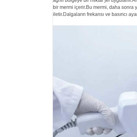
ağrılı bölgeye bir miktar jel uygulanır.
bir mermi içerir.Bu mermi, daha sonra y
iletir.Dalgaların frekansı ve basıncı ayar