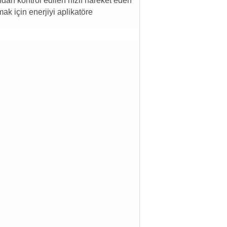
ından kontrol edilen hızlı hareket eden
ak için enerjiyi aplikatöre