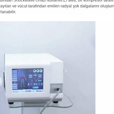
Ardından Shockwave cihazı kullanılır.El aleti, bir kompresör taraf
ayılan ve vücut tarafından emilen radyal şok dalgalarını oluşturm
lanabilir.