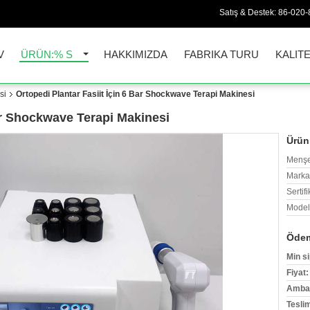
Satış & Destek:
86-020
V
ÜRÜN:% S
HAKKIMIZDA
FABRIKA TURU
KALIT
si
Ortopedi Plantar Fasiit İçin 6 Bar Shockwave Terapi Makinesi
Bar Shockwave Terapi Makinesi
Ürün 
Menşe
Marka
Sertifi
Model
Ödem
Min si
Fiyat:
Ambala
Tesli