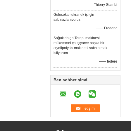
—— Thierry Giambi
Gelecekte tekrar ek iş için
sabırsızlanıyoruz
—— Frederic
Soğuk dalga Terapi makinesi
mükemmel çalışıyorve başka bir
cryolipolysis makinesi satın almak
istiyorum
—— federe
Ben sohbet şimdi