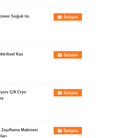
inesi Soğuk Isı
İletişim
ktriksel Kas
İletişim
ysis Çift Cryo
İletişim
ma
a Zayıflama Makinesi
İletişim
ları