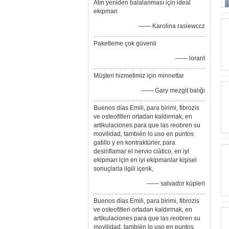
Atın yeniden balalanması için ideal
ekipman
—— Karolina rasiewccz
Paketleme çok güvenli
—— lorant
Müşteri hizmetimiz için minnettar
—— Gary mezgit balığı
Buenos días Emili, para birimi, fibrozis
ve osteofitleri ortadan kaldırmak, en
artikulaciones para que las reobren su
movilidad, también lo uso en puntos
gatillo y en kontraktürler, para
desinflamar el nervio ciático, en iyi
ekipman için en iyi ekipmanlar kişisel
sonuçlarla ilgili içerik,
—— salvador küpleri
Buenos días Emili, para birimi, fibrozis
ve osteofitleri ortadan kaldırmak, en
artikulaciones para que las reobren su
movilidad, también lo uso en puntos