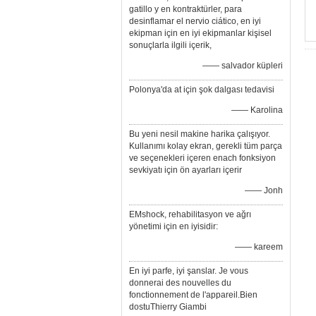
gatillo y en kontraktürler, para
desinflamar el nervio ciático, en iyi
ekipman için en iyi ekipmanlar kişisel
sonuçlarla ilgili içerik,
—— salvador küpleri
Polonya'da at için şok dalgası tedavisi
—— Karolina
Bu yeni nesil makine harika çalışıyor.
Kullanımı kolay ekran, gerekli tüm parça
ve seçenekleri içeren enach fonksiyon
sevkiyatı için ön ayarları içerir
—— Jonh
EMshock, rehabilitasyon ve ağrı
yönetimi için en iyisidir:
—— kareem
En iyi parfe, iyi şanslar. Je vous
donnerai des nouvelles du
fonctionnement de l'appareil.Bien
dostuThierry Giambi