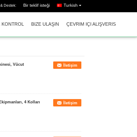
Bir teklif isteği
Turkish
 & Destek:
E KONTROL
BIZE ULAŞIN
ÇEVRIM IÇI ALIŞVERIS
inesi, Vücut
İletişim
kipmanları, 4 Kolları
İletişim