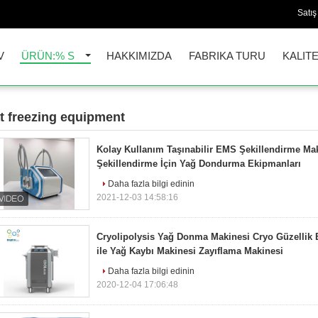
Satış
V
ÜRÜN:% S
HAKKIMIZDA
FABRIKA TURU
KALIT
at freezing equipment
9)
Kolay Kullanım Taşınabilir EMS Şekillendirme Mak
Şekillendirme İçin Yağ Dondurma Ekipmanları
Daha fazla bilgi edinin
2021-12-03 14:58:16
Cryolipolysis Yağ Donma Makinesi Cryo Güzellik E
ile Yağ Kaybı Makinesi Zayıflama Makinesi
Daha fazla bilgi edinin
2020-12-04 17:06:48