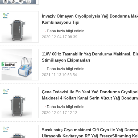
İnvaziv Olmayan Cryolipolysis Yağ Dondurma Mak
Kombinasyonu Tipi
Daha fazla bilgi edinin
2020-12-04 17:08:39
110V 60Hz Taşınabilir Yağ Dondurma Makinesi, Ele
Stimülasyon Ekipmanları
Daha fazla bilgi edinin
2021-11-13 10:53:54
Çene Tedavisi ile En Yeni Yağ Dondurma Cryolipol
Makinesi 4 Kolları Kanal Serin Vücut Yağ Dondur
Daha fazla bilgi edinin
2020-12-04 17:12:12
Sıcak satış Cryo makinesi Çift Cryo ile Yağ Donm
Ultrasonik Kavitasyon RF Yağ FreezeSlimming Kol