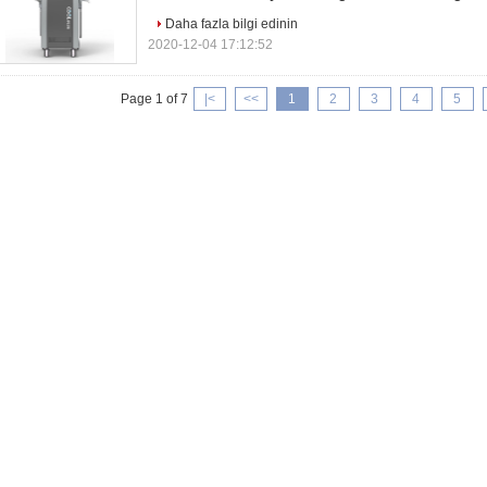
Daha fazla bilgi edinin
2020-12-04 17:12:52
Page 1 of 7
|<
<<
1
2
3
4
5