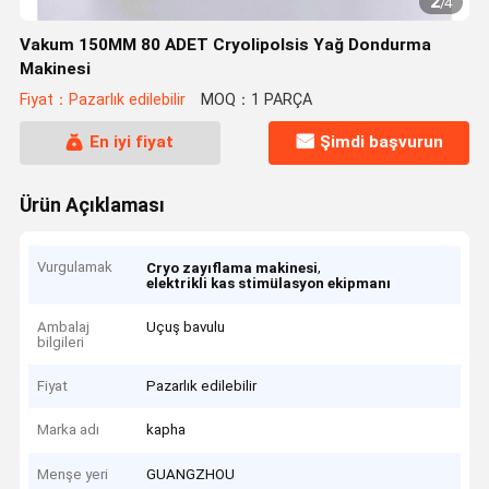
2
/
4
Vakum 150MM 80 ADET Cryolipolsis Yağ Dondurma
Makinesi
Fiyat：Pazarlık edilebilir
MOQ：1 PARÇA
En iyi fiyat
Şimdi başvurun
Ürün Açıklaması
Vurgulamak
,
Cryo zayıflama makinesi
elektrikli kas stimülasyon ekipmanı
Ambalaj
Uçuş bavulu
bilgileri
Fiyat
Pazarlık edilebilir
Marka adı
kapha
Menşe yeri
GUANGZHOU