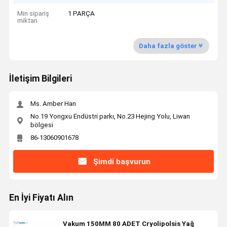
Min sipariş
1 PARÇA
miktarı
Daha fazla göster
İletişim Bilgileri
Ms. Amber Han
No.19 Yongxu Endüstri parkı, No.23 Hejing Yolu, Liwan
bölgesi
86-13060901678
Şimdi başvurun
En İyi Fiyatı Alın
Vakum 150MM 80 ADET Cryolipolsis Yağ