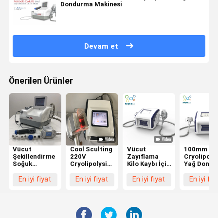
Dondurma Makinesi
Devam et
Önerilen Ürünler
Vücut
Cool Sculting
Vücut
100mm El
Şekillendirme
220V
Zayıflama
Cryolipolys
Soğuk
Cryolipolysis
Kilo Kaybı İçin
Yağ Donm
150MM
Yağ
Ev Cryo Yağ
Makinesi Y
Cryolipolysis
Dondurma
Dondurma
Emme
En iyi fiyat
En iyi fiyat
En iyi fiyat
En iyi fiy
Yağ
Makinesi
Makinesi
Ekipmanlar
Dondurma
Risksiz
Makinesi