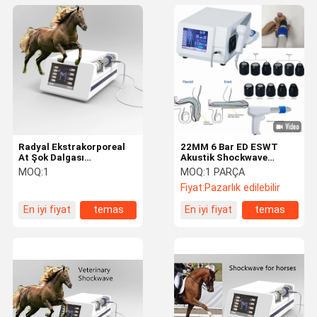
Radyal Ekstrakorporeal
22MM 6 Bar ED ESWT
At Şok Dalgası
Akustik Shockwave
Fizyoterapi Makinesi
Terapi Makinesi
MOQ:
1
MOQ:
1 PARÇA
Fiyat:
Pazarlık edilebilir
En iyi fiyat
temas
En iyi fiyat
temas