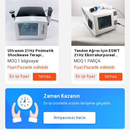
Ultrason 21Hz Pnömatik
Tendon Ağrısı İçin ESWT
Shockwave Terapi
21Hz Ekstrakorporeal
Makinesi
Shockwave Terapi
MOQ:
1 bilgisayar
MOQ:
1 PARÇA
Makinesi
Fiyat:
Pazarlık edilebilir
Fiyat:
Pazarlık edilebilir
En iyi fiyat
temas
En iyi fiyat
temas
Zaman Kazanın
En iyi ürünlerle sizinle iletişime geçelim.
İhtiyacınızı Verin