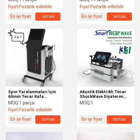
Ağrısı Ağrı kesici
Makinesi
Fiyat:
Pazarlık edilebilir
Fiyat:
Pazarlık edilebilir
En iyi fiyat
temas
En iyi fiyat
temas
Spor Yaralanmaları İçin
Akustik Elektrikli Tecar
60mm Tecar Kafa
ShockWave Diyatermi
Fizyoterapi Shockwave
Makinesi Kas
MOQ:
1 parça
MOQ:
1
Makinesi
Stimülasyonu
Fiyat:
Pazarlık edilebilir
En iyi fiyat
temas
En iyi fiyat
temas