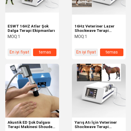
ESWT 16HZ Atlar Şok
16Hz Veteriner Lazer
Dalga Terapi Ekipmanları
Shockwave Terapi
Makinesi
MOQ:
1
MOQ:
1
En iyi fiyat
temas
En iyi fiyat
temas
Ev
Ürün:% S
Hakkımızda
Fabrika Turu
Akustik ED Şok Dalgası
Yarış Atı İçin Veteriner
Terapi Makinesi Shouder
Shockwave Terapi