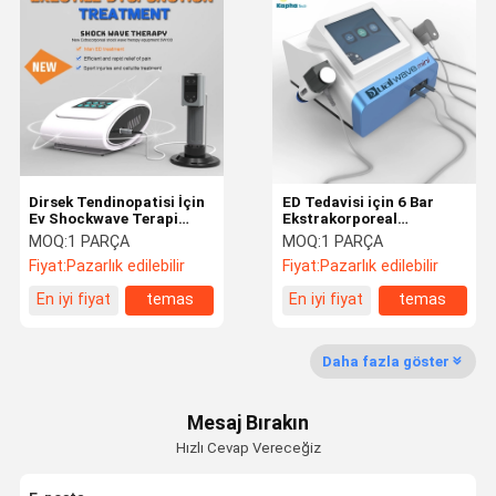
Jet Soyma Makinesi
Elektriksel Kas Stimülasyon Makinesi
Ultrason Fizyoterapi Makinesi
Fotodinamik Terapi Makinesi
Dirsek Tendinopatisi İçin
ED Tedavisi için 6 Bar
Radyo Frekans Makinesi
Ev Shockwave Terapi
Ekstrakorporeal
Makinesi
Shockwave Terapi
MOQ:
1 PARÇA
MOQ:
1 PARÇA
Mikroiğneleme Fraksiyonel RF
Makinesi
Fiyat:
Pazarlık edilebilir
Fiyat:
Pazarlık edilebilir
Lazer Fizyoterapi Makinesi
En iyi fiyat
temas
En iyi fiyat
temas
Daha fazla göster
Mesaj Bırakın
Hızlı Cevap Vereceğiz