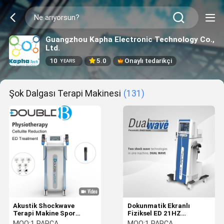
Guangzhou Kapha Electronic Technology Co.,
Ltd.
10
5.0
Onaylı tedarikçi
YEARS
Şok Dalgası Terapi Makinesi
(131)
Akustik Shockwave
Dokunmatik Ekranlı
Terapi Makine Spor
Fiziksel ED 21HZ
Yaralanmaları Eklem
Shockwave Terapi
MOQ:
1 PARÇA
MOQ:
1 PARÇA