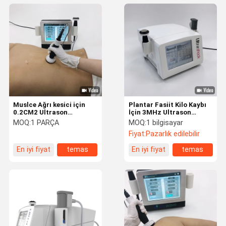
Muslce Ağrı kesici için
Plantar Fasiit Kilo Kaybı
0.2CM2 Ultrason
İçin 3MHz Ultrason
Fizyoterapi Makinesi
Terapi Makinesi
MOQ:
1 PARÇA
MOQ:
1 bilgisayar
Fiyat:
Pazarlık edilebilir
En iyi fiyat
temas
En iyi fiyat
temas