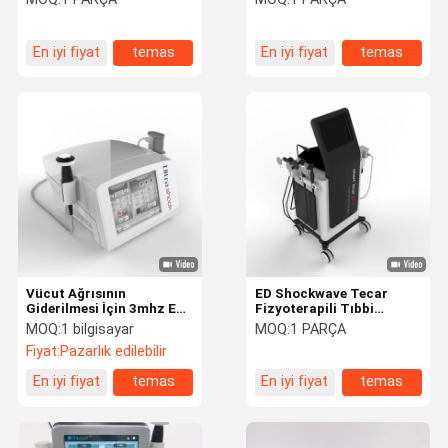
En iyi fiyat
temas
En iyi fiyat
temas
Vücut Ağrısının
ED Shockwave Tecar
Giderilmesi İçin 3mhz ED
Fizyoterapili Tıbbi
Fizyoterapi Ultrason
Ultrason Terapi Makinesi
MOQ:
1 bilgisayar
MOQ:
1 PARÇA
Makinesi
Fiyat:
Pazarlık edilebilir
En iyi fiyat
temas
En iyi fiyat
temas