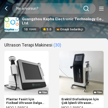
Guangzhou Kapha Electronic Technology Co.,
Ltd.
10
5.0
Onaylı tedarikçi
YEARS
Ultrason Terapi Makinesi
(30)
Plantar Fasiit İçin
Erektil Disfonksiyon İçin
Fiziksel Ultrason Dalga
Çok İşlevli Ultrason
Fizyoterapi Makinesi
Terapi Makinesi
MOQ:
1 PARÇA
MOQ:
1 PARÇA