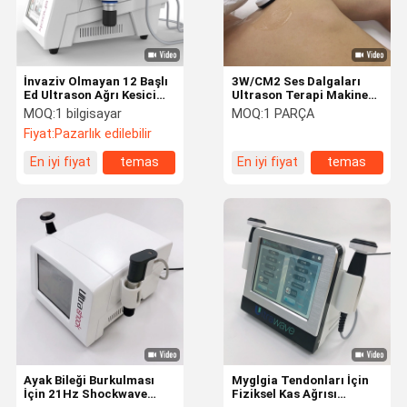
İnvaziv Olmayan 12 Başlı
3W/CM2 Ses Dalgaları
Ed Ultrason Ağrı Kesici
Ultrason Terapi Makinesi
Makinesi
Bel Ağrısı Giderici
MOQ:
1 bilgisayar
MOQ:
1 PARÇA
Fiyat:
Pazarlık edilebilir
En iyi fiyat
temas
En iyi fiyat
temas
Ev
Ürün:% S
Hakkımızda
Fabrika Turu
Ayak Bileği Burkulması
Myglgia Tendonları İçin
İçin 21Hz Shockwave
Fiziksel Kas Ağrısı