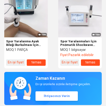
Spor Yaralanma Ayak
Spor Yaralanmaları İçin
Bileği Burkulması İçin
Pnömatik Shockwave
1MHZ Ultrason Terapi
ESWT Ultrason Terapi
MOQ:
1 PARÇA
MOQ:
1 bilgisayar
Makinesi
Makinesi
Fiyat:
Pazarlık edilebilir
En iyi fiyat
temas
En iyi fiyat
temas
Zaman Kazanın
En iyi ürünlerle sizinle iletişime geçelim.
İhtiyacınızı Verin