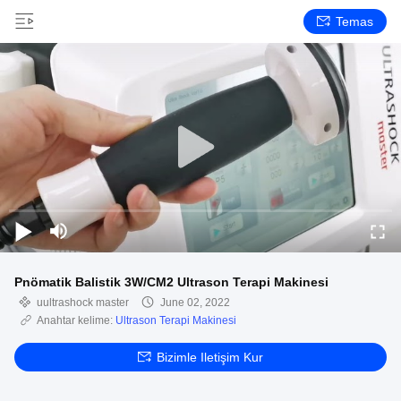
Temas
Pnömatik Balistik 3W/CM2 Ultrason Terapi Makinesi
uultrashock master
June 02, 2022
Anahtar kelime:
Ultrason Terapi Makinesi
Bizimle Iletişim Kur