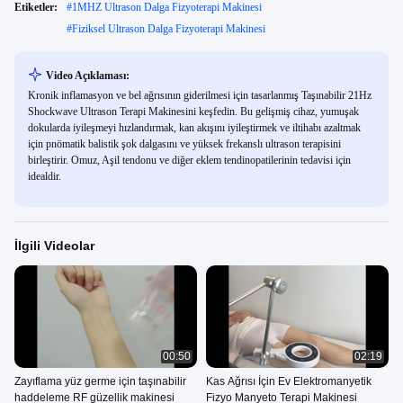
Etiketler:
#
1MHZ Ultrason Dalga Fizyoterapi Makinesi
#
Fiziksel Ultrason Dalga Fizyoterapi Makinesi
Video Açıklaması:
Kronik inflamasyon ve bel ağrısının giderilmesi için tasarlanmış Taşınabilir 21Hz
Shockwave Ultrason Terapi Makinesini keşfedin. Bu gelişmiş cihaz, yumuşak
dokularda iyileşmeyi hızlandırmak, kan akışını iyileştirmek ve iltihabı azaltmak
için pnömatik balistik şok dalgasını ve yüksek frekanslı ultrason terapisini
birleştirir. Omuz, Aşil tendonu ve diğer eklem tendinopatilerinin tedavisi için
idealdir.
İlgili Videolar
00:50
02:19
Zayıflama yüz germe için taşınabilir
Kas Ağrısı İçin Ev Elektromanyetik
haddeleme RF güzellik makinesi
Fizyo Manyeto Terapi Makinesi