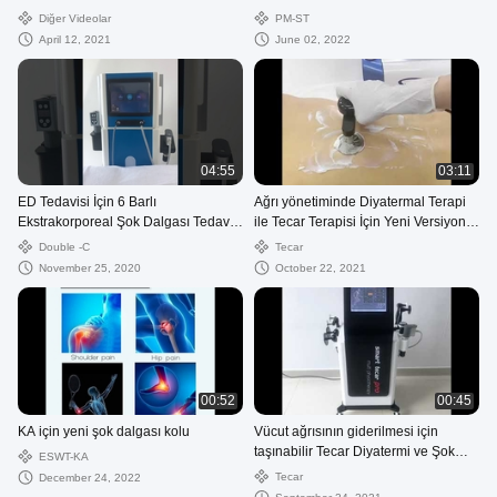
Diğer Videolar
PM-ST
April 12, 2021
June 02, 2022
04:55
03:11
ED Tedavisi İçin 6 Barlı
Ağrı yönetiminde Diyatermal Terapi
Ekstrakorporeal Şok Dalgası Tedavi
ile Tecar Terapisi İçin Yeni Versiyon
Cihazı
Fizyoterapi Makinesi
Double -C
Tecar
November 25, 2020
October 22, 2021
00:52
00:45
KA için yeni şok dalgası kolu
Vücut ağrısının giderilmesi için
taşınabilir Tecar Diyatermi ve Şok
ESWT-KA
dalgası fizyoterapi makinesi
Tecar
December 24, 2022