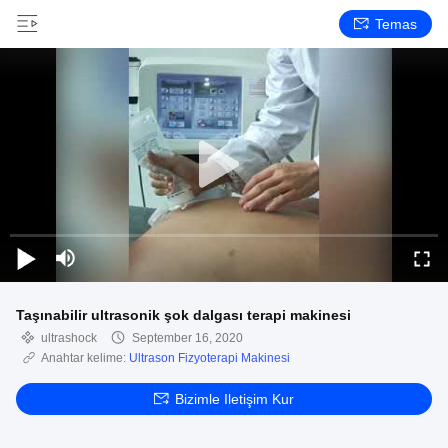
Temas
Taşınabilir ultrasonik şok dalgası terapi makinesi
ultrashock
September 16, 2020
Anahtar kelime:
Ultrason Fizyoterapi Makinesi
Bizimle Iletişim Kur