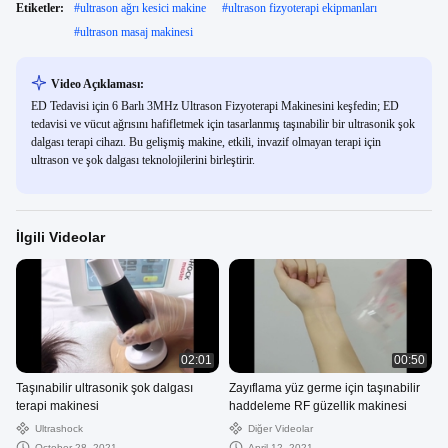
Etiketler:
#
ultrason ağrı kesici makine
#
ultrason fizyoterapi ekipmanları
#
ultrason masaj makinesi
Video Açıklaması:
ED Tedavisi için 6 Barlı 3MHz Ultrason Fizyoterapi Makinesini keşfedin; ED
tedavisi ve vücut ağrısını hafifletmek için tasarlanmış taşınabilir bir ultrasonik şok
dalgası terapi cihazı. Bu gelişmiş makine, etkili, invazif olmayan terapi için
ultrason ve şok dalgası teknolojilerini birleştirir.
İlgili Videolar
02:01
00:50
Taşınabilir ultrasonik şok dalgası
Zayıflama yüz germe için taşınabilir
terapi makinesi
haddeleme RF güzellik makinesi
Ultrashock
Diğer Videolar
October 28, 2021
April 12, 2021